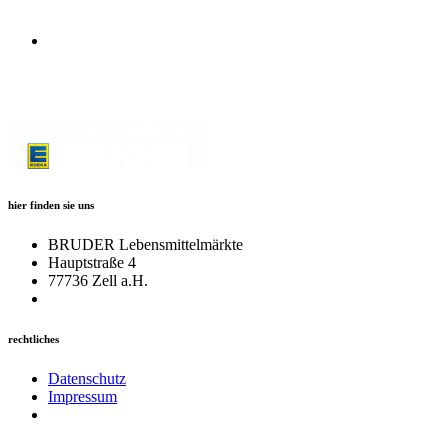
Fleischfasern und der Saft verteilt sich perfekt.
5. Weniger ist mehr:
Schneide das Fleisch quer zur Faser
auf. Da das Steak No.1 einen genialen Eigengeschmack hat,
reichen am Ende ein paar Flocken
gutes Meersalz und etwas
grober Pfeffer
. Guten Appetit!
hier finden sie uns
BRUDER Lebensmittelmärkte
Hauptstraße 4
77736 Zell a.H.
rechtliches
Datenschutz
Impressum